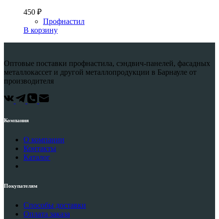
450
₽
Профнастил
В корзину
Оптовые поставки профнастила, сэндвич-панелей, фасадных
металлокассет и другой металлопродукции в Барнауле от
производителя
Компания
О компании
Контакты
Каталог
Покупателям
Способы доставки
Оплата заказа