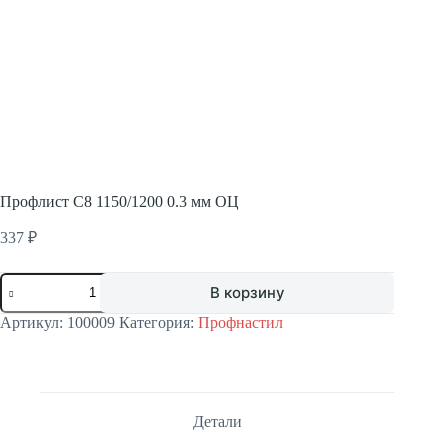
Профлист С8 1150/1200 0.3 мм ОЦ
337
₽
Количество
В корзину
товара
Профлист
Артикул:
100009
Категория:
Профнастил
С8
1150/1200
0.3
мм
ОЦ
Детали