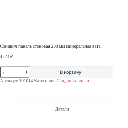
Сэндвич панель стеновая 200 мм минеральная вата
4223
₽
Количество
В корзину
товара
Сэндвич
Артикул:
101014
Категория:
Сэндвич-панели
панель
стеновая
200
мм
минеральная
вата
Детали