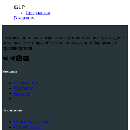
821
₽
Профнастил
В корзину
Оптовые поставки профнастила, сэндвич-панелей, фасадных
металлокассет и другой металлопродукции в Барнауле от
производителя
Компания
О компании
Контакты
Каталог
Покупателям
Способы доставки
Оплата заказа