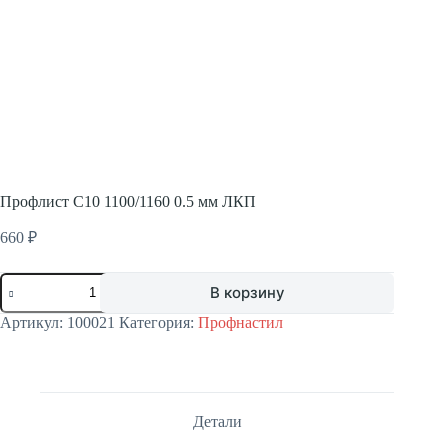
Профлист С10 1100/1160 0.5 мм ЛКП
660
₽
Количество
В корзину
товара
Профлист
Артикул:
100021
Категория:
Профнастил
С10
1100/1160
0.5
мм
ЛКП
Детали