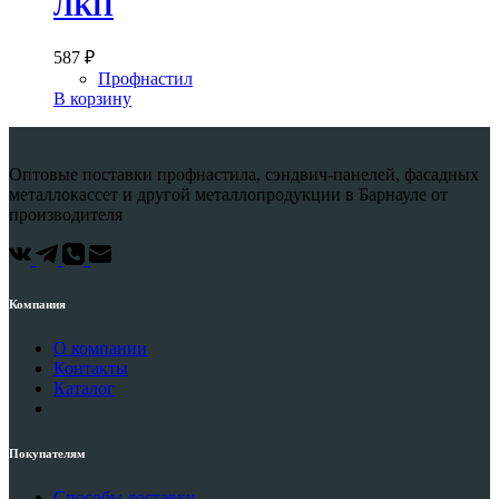
ЛКП
587
₽
Профнастил
В корзину
Оптовые поставки профнастила, сэндвич-панелей, фасадных
металлокассет и другой металлопродукции в Барнауле от
производителя
Компания
О компании
Контакты
Каталог
Покупателям
Способы доставки