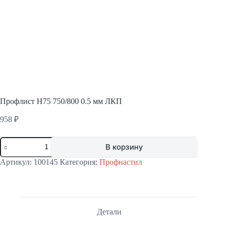
Профлист Н75 750/800 0.5 мм ЛКП
958
₽
Количество
В корзину
товара
Профлист
Артикул:
100145
Категория:
Профнастил
Н75
750/800
0.5
мм
ЛКП
Детали