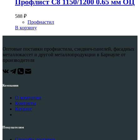
Профлист С8 1150/1200 0.65 мм ОЦ
588
₽
Профнастил
В корзину
Оптовые поставки профнастила, сэндвич-панелей, фасадных
металлокассет и другой металлопродукции в Барнауле от
производителя
Компания
О компании
Контакты
Каталог
Покупателям
Способы доставки