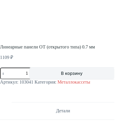
Линеарные панели OT (открытого типа) 0.7 мм
1109
₽
Количество
В корзину
товара
Линеарные
Артикул:
103041
Категория:
Металлокассеты
панели
OT
(открытого
типа)
0.7
мм
Детали