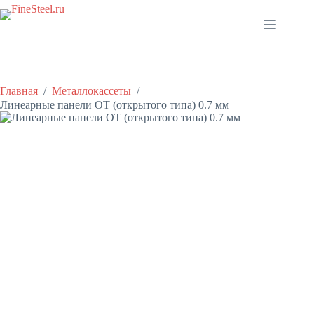
Перейти
к
сути
Главная
/
Металлокассеты
/
Линеарные панели OT (открытого типа) 0.7 мм